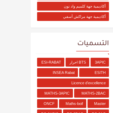
أكاديمية جهة كلميم واد نون
أكاديمية جهة مراكش أسفي
التسميات
3APIC
BTS احرار
ESI-RABAT
INSEA Rabat
ESITH
Licence d'excellence
MATHS-3APIC
MATHS-2BAC
ONCF
Maths-boif
Master