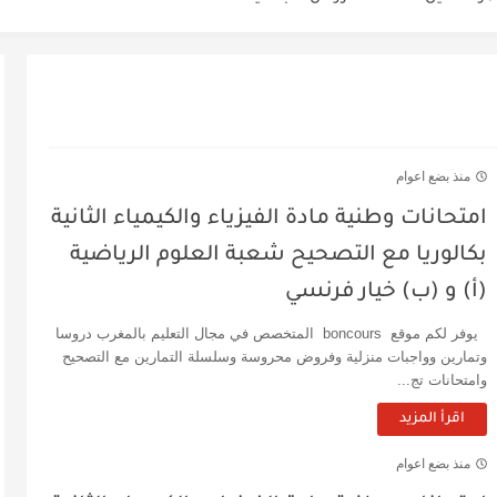
ئية لمباراة التعليم 2025
تعليم دورة نونبر 2025
ليم دورة نونبر 2025
Tableau de
منذ بضع اعوام
امتحانات وطنية مادة الفيزياء والكيمياء الثانية
لتسجيل
بكالوريا مع التصحيح شعبة العلوم الرياضية
(أ) و (ب) خيار فرنسي
يوفر لكم موقع boncours المتخصص في مجال التعليم بالمغرب دروسا
وتمارين وواجبات منزلية وفروض محروسة وسلسلة التمارين مع التصحيح
وامتحانات تج...
اقرأ المزيد
منذ بضع اعوام