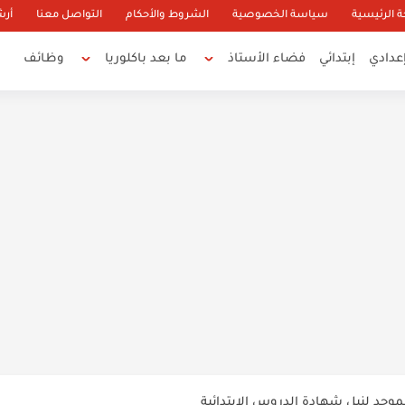
 الرئيسية
سياسة الخصوصية
الشروط والأحكام
التواصل معنا
أرش
عدادي
إبتدائي
فضاء الأستاذ
ما بعد باكلوريا
وظائف
2 بصيغة PDF
موحد لنيل شهادة الدروس الابتدائية
املة في العربية للسنة الثالثة إعدادي...