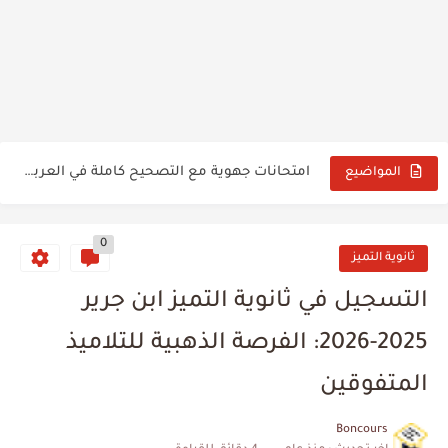
تحميل مقرر تنظيم السنة الدراسية 2026/2027 بصيغة PDF
تصحيح الامتحان الإقليمي الموحد لنيل شهادة الدروس الابتدائية
امتحانات جهوية مع التصحيح كاملة في العربية للسنة الثالثة إعدادي...
المواضيع
نتائج الاختبارات الشفوية والنهائية لمباراة التعليم 2025
0
نتائج الامتحان الكتابي مباراة التعليم دورة نونبر 2025
ثانوية التميز
نتائج الإنتقاء الأولي مباراة التعليم دورة نونبر 2025
التسجيل في ثانوية التميز ابن جرير
Tableau des pictogrammes chimiques
2025-2026: الفرصة الذهبية للتلاميذ
تنظيم مباراة التعليم دورة نونبر 2025 وطريقة التسجيل
المتفوقين
Cours énergie électrique
Boncours