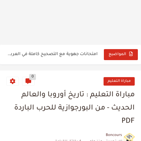
تحميل مقرر تنظيم السنة الدراسية 2026/2027 بصيغة PDF
تصحيح الامتحان الإقليمي الموحد لنيل شهادة الدروس الابتدائية
امتحانات جهوية مع التصحيح كاملة في العربية للسنة الثالثة إعدادي...
المواضيع
نتائج الاختبارات الشفوية والنهائية لمباراة التعليم 2025
0
نتائج الامتحان الكتابي مباراة التعليم دورة نونبر 2025
مباراة التعليم
نتائج الإنتقاء الأولي مباراة التعليم دورة نونبر 2025
مباراة التعليم : تاريخ أوروبا والعالم
Tableau des pictogrammes chimiques
الحديث - من البورجوازية للحرب الباردة
تنظيم مباراة التعليم دورة نونبر 2025 وطريقة التسجيل
PDF
Cours énergie électrique
Boncours