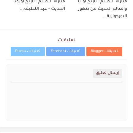
مباراة التعليم : تاريخ أوربا
مباراة التعليم : تاريخ أوروبا
والعالم الحديث من ظهور
الحديث - عبد اللطيف...
البورجوازية...
تعليقات
تعليقات Blogger
تعليقات Facebook
تعليقات Disqus
إرسال تعليق